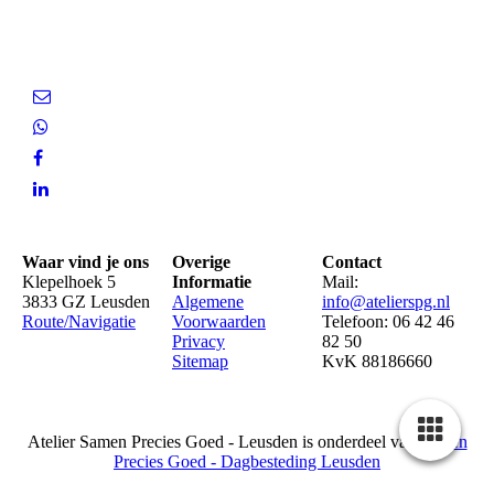
Waar vind je ons
Overige
Contact
Klepelhoek 5
Informatie
Mail:
3833 GZ Leusden
Algemene
info@atelierspg.nl
Route/Navigatie
Voorwaarden
Telefoon: 06 42 46
Privacy
82 50
Sitemap
KvK 88186660
Atelier Samen Precies Goed - Leusden is onderdeel van
Samen
Precies Goed - Dagbesteding Leusden