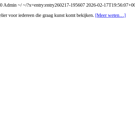
00
Admin
~/
~/?x=entry:entry260217-195607
2026-02-17T19:56:07+0
elier voor iedereen die graag kunst komt bekijken.
[Meer weten…]